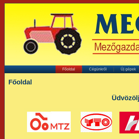
Főoldal
Cégünkről
Új gépek
Főoldal
Üdvözöl