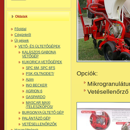
Oldalak
Főoldal
Cégünkről
Új gépek
VETŐ- ÉS ÜLTETŐGÉPEK
KALÁSZOS GABONA
VETŐGÉP
KUKORICA VETŐGÉPEK
SPC 6M, SPC 6FS
Opciók:
PSK /OLTNODET/
Azim
Mikrogranulátu
INO BECKER
Vetésellenőrző 
AGRION 6
GASPARDO
MASCAR MAXI
/TELESZKÓPOS/
BURGONYA ÜLTETŐ GÉP
PALÁNTÁZÓ GÉP
VETÉSELLENŐRZŐK