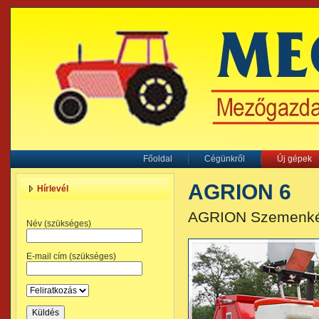
Főoldal
Cégünkről
Új gépek
AGRION 6
Hírlevél
AGRION Szemenkén
Név (szükséges)
E-mail cím (szükséges)