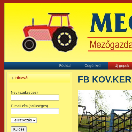
Főoldal
Cégünkről
Új gépek
FB KOV.KER
Hírlevél
Név (szükséges)
E-mail cím (szükséges)