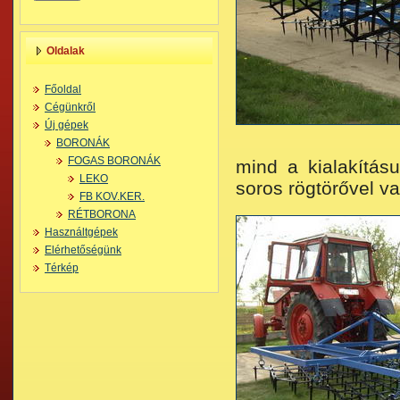
Oldalak
Főoldal
Cégünkről
Új gépek
BORONÁK
FOGAS BORONÁK
mind a kialakítás
LEKO
soros rögtörővel va
FB KOV.KER.
RÉTBORONA
Használtgépek
Elérhetőségünk
Térkép