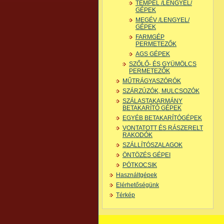
TEMPEL /LENGYEL/
GÉPEK
MEGÉV /LENGYEL/
GÉPEK
FARMGÉP
PERMETEZŐK
AGS GÉPEK
SZŐLŐ- ÉS GYÜMÖLCS
PERMETEZŐK
MŰTRÁGYASZÓRÓK
SZÁRZÚZÓK, MULCSOZÓK
SZÁLASTAKARMÁNY
BETAKARÍTÓ GÉPEK
EGYÉB BETAKARÍTÓGÉPEK
VONTATOTT ÉS RÁSZERELT
RAKODÓK
SZÁLLÍTÓSZALAGOK
ÖNTÖZÉS GÉPEI
PÓTKOCSIK
Használtgépek
Elérhetőségünk
Térkép