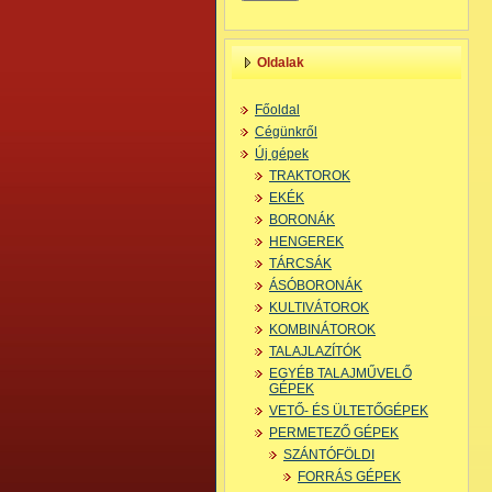
Oldalak
Főoldal
Cégünkről
Új gépek
TRAKTOROK
EKÉK
BORONÁK
HENGEREK
TÁRCSÁK
ÁSÓBORONÁK
KULTIVÁTOROK
KOMBINÁTOROK
TALAJLAZÍTÓK
EGYÉB TALAJMŰVELŐ
GÉPEK
VETŐ- ÉS ÜLTETŐGÉPEK
PERMETEZŐ GÉPEK
SZÁNTÓFÖLDI
FORRÁS GÉPEK