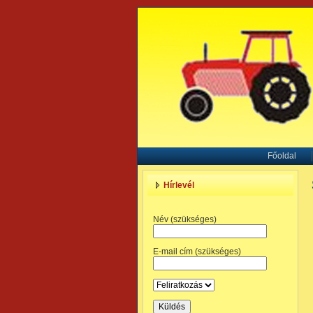
Főoldal
Hírlevél
Név (szükséges)
E-mail cím (szükséges)