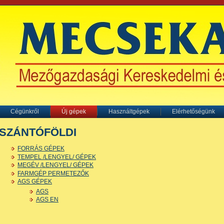
Cégünkről
Új gépek
Használtgépek
Elérhetőségünk
SZÁNTÓFÖLDI
FORRÁS GÉPEK
TEMPEL /LENGYEL/ GÉPEK
MEGÉV /LENGYEL/ GÉPEK
FARMGÉP PERMETEZŐK
AGS GÉPEK
AGS
AGS EN