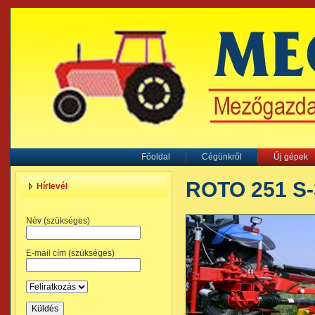
Főoldal
Cégünkről
Új gépek
ROTO 251 S-
Hírlevél
Név (szükséges)
E-mail cím (szükséges)