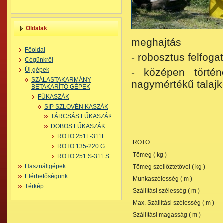
Oldalak
meghajtás
Főoldal
- robosztus felfoga
Cégünkről
Új gépek
- középen történ
SZÁLASTAKARMÁNY
nagymértékű talaj
BETAKARÍTÓ GÉPEK
FŰKASZÁK
SIP SZLOVÉN KASZÁK
TÁRCSÁS FŰKASZÁK
DOBOS FŰKASZÁK
ROTO 251F-311F.
ROTO
ROTO 135-220 G.
Tömeg ( kg )
ROTO 251 S-311 S.
Használtgépek
Tömeg szellőztetővel ( kg )
Elérhetőségünk
Munkaszélesség ( m )
Térkép
Szállítási szélesség ( m )
Max. Szállítási szélesség ( m )
Szállítási magasság ( m )