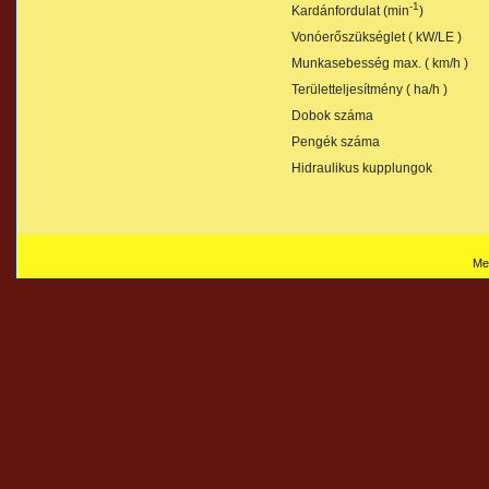
-1
Kardánfordulat (min
)
Vonóerőszükséglet ( kW/LE )
Munkasebesség max. ( km/h )
Területteljesítmény ( ha/h )
Dobok száma
Pengék száma
Hidraulikus kupplungok
Me