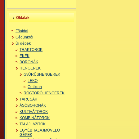
Oldalak
Főoldal
Cégünkről
Új gépek
TRAKTOROK
EKÉK
BORONÁK
HENGEREK
GyŰRŰSHENGEREK
LEKO
Omikron
RÖGTÖRŐ HENGEREK
TÁRCSÁK
ÁSÓBORONÁK
KULTIVÁTOROK
KOMBINÁTOROK
TALAJLAZÍTÓK
EGYÉB TALAJMŰVELŐ
GÉPEK