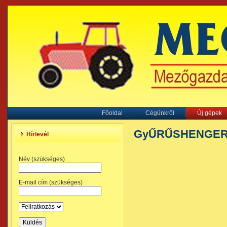
Főoldal
Cégünkről
Új gépek
GyŰRŰSHENGE
Hírlevél
Név (szükséges)
E-mail cím (szükséges)