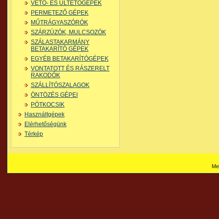
VETŐ- ÉS ÜLTETŐGÉPEK
PERMETEZŐ GÉPEK
MŰTRÁGYASZÓRÓK
SZÁRZÚZÓK, MULCSOZÓK
SZÁLASTAKARMÁNY
BETAKARÍTÓ GÉPEK
EGYÉB BETAKARÍTÓGÉPEK
VONTATOTT ÉS RÁSZERELT
RAKODÓK
SZÁLLÍTÓSZALAGOK
ÖNTÖZÉS GÉPEI
PÓTKOCSIK
Használtgépek
Elérhetőségünk
Térkép
Me