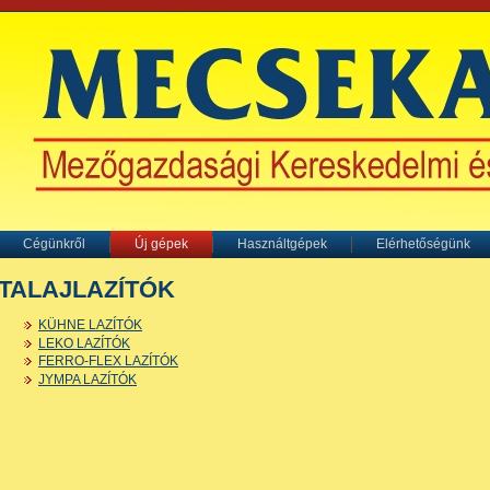
Cégünkről
Új gépek
Használtgépek
Elérhetőségünk
TALAJLAZÍTÓK
KÜHNE LAZÍTÓK
LEKO LAZÍTÓK
FERRO-FLEX LAZÍTÓK
JYMPA LAZÍTÓK