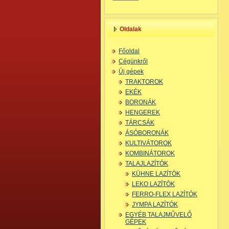
Oldalak
Főoldal
Cégünkről
Új gépek
TRAKTOROK
EKÉK
BORONÁK
HENGEREK
TÁRCSÁK
ÁSÓBORONÁK
KULTIVÁTOROK
KOMBINÁTOROK
TALAJLAZÍTÓK
KÜHNE LAZÍTÓK
LEKO LAZÍTÓK
FERRO-FLEX LAZÍTÓK
JYMPA LAZÍTÓK
EGYÉB TALAJMŰVELŐ
GÉPEK