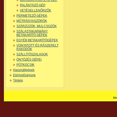
BURGONYA ÜLTETŐ GÉP
PALÁNTÁZÓ GÉP
VETÉSELLENŐRZŐK
PERMETEZŐ GÉPEK
MŰTRÁGYASZÓRÓK
SZÁRZÚZÓK, MULCSOZÓK
SZÁLASTAKARMÁNY
BETAKARÍTÓ GÉPEK
EGYÉB BETAKARÍTÓGÉPEK
VONTATOTT ÉS RÁSZERELT
RAKODÓK
SZÁLLÍTÓSZALAGOK
ÖNTÖZÉS GÉPEI
PÓTKOCSIK
Használtgépek
Elérhetőségünk
Térkép
Me