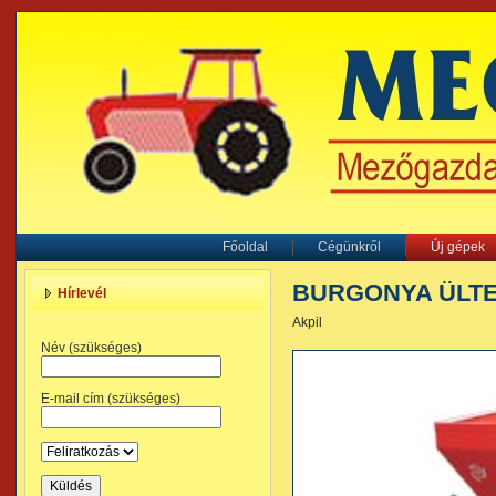
Főoldal
Cégünkről
Új gépek
BURGONYA ÜLT
Hírlevél
Akpil
Név (szükséges)
E-mail cím (szükséges)