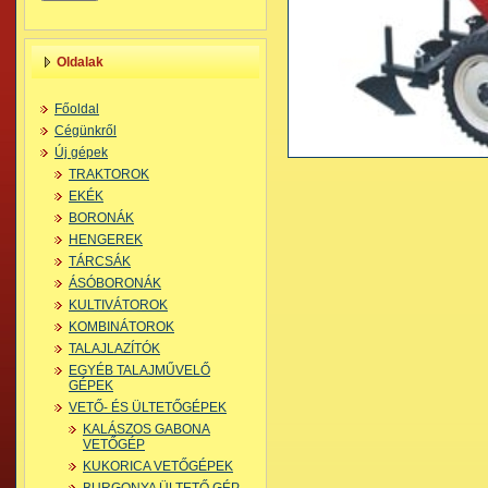
Oldalak
Főoldal
Cégünkről
Új gépek
TRAKTOROK
EKÉK
BORONÁK
HENGEREK
TÁRCSÁK
ÁSÓBORONÁK
KULTIVÁTOROK
KOMBINÁTOROK
TALAJLAZÍTÓK
EGYÉB TALAJMŰVELŐ
GÉPEK
VETŐ- ÉS ÜLTETŐGÉPEK
KALÁSZOS GABONA
VETŐGÉP
KUKORICA VETŐGÉPEK