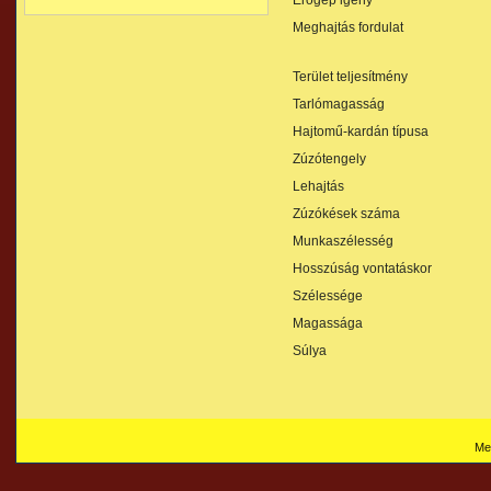
Erőgép igény
Meghajtás fordulat
Terület teljesítmény
Tarlómagasság
Hajtomű-kardán típusa
Zúzótengely
Lehajtás
Zúzókések száma
Munkaszélesség
Hosszúság vontatáskor
Szélessége
Magassága
Súlya
Me