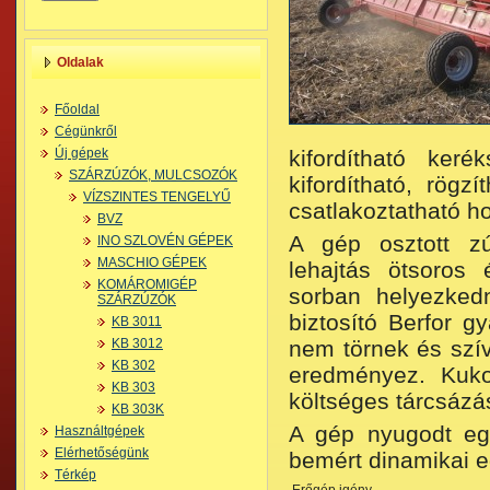
Oldalak
Főoldal
Cégünkről
Új gépek
kifordítható ker
SZÁRZÚZÓK, MULCSOZÓK
kifordítható, rögz
VÍZSZINTES TENGELYŰ
csatlakoztatható h
BVZ
A gép osztott zú
INO SZLOVÉN GÉPEK
MASCHIO GÉPEK
lehajtás ötsoros 
KOMÁROMIGÉP
sorban helyezkedn
SZÁRZÚZÓK
biztosító Berfor 
KB 3011
KB 3012
nem törnek és szív
KB 302
eredményez. Kuko
KB 303
költséges tárcsázás
KB 303K
A gép nyugodt egy
Használtgépek
Elérhetőségünk
bemért dinamikai e
Térkép