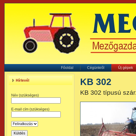
Főoldal
Cégünkről
Új gépek
KB 302
Hírlevél
KB 302 típusú szá
Név (szükséges)
E-mail cím (szükséges)