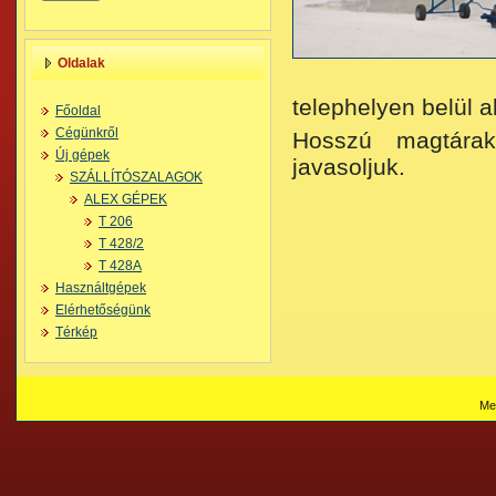
Oldalak
telephelyen belül a
Főoldal
Cégünkről
Hosszú magtárak 
Új gépek
javasoljuk.
SZÁLLÍTÓSZALAGOK
ALEX GÉPEK
T 206
T 428/2
T 428A
Használtgépek
Elérhetőségünk
Térkép
Me