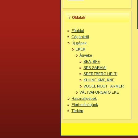
Oldalak
Főoldal
Cégünkről
Új gépek
EKÉK
Ágyeke
BEA, BFE
SPB GARAMI
SPERTBERG HELTI
KÜHNE KMF, KNE
VOGEL NOOT FARMER
VÁLTVAFORGATÓ EKE
Használtgépek
Elérhetőségünk
Térkép