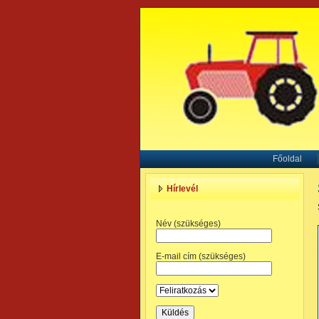
Főoldal
Hírlevél
Név (szükséges)
E-mail cím (szükséges)