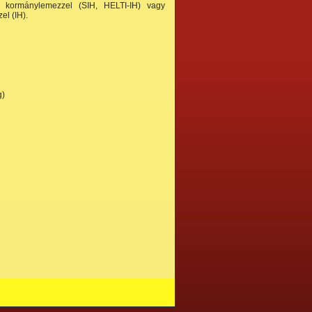
m kormánylemezzel (SIH, HELTI-IH) vagy
l (IH).
g)