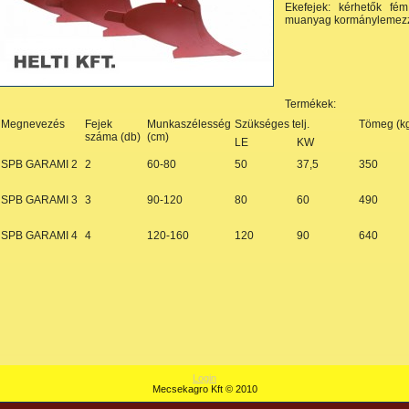
Ekefejek: kérhetők fé
muanyag kormánylemezze
Termékek:
Megnevezés
Fejek
Munkaszélesség
Szükséges telj.
Tömeg (k
száma (db)
(cm)
LE
KW
SPB GARAMI 2
2
60-80
50
37,5
350
SPB GARAMI 3
3
90-120
80
60
490
SPB GARAMI 4
4
120-160
120
90
640
Login
Mecsekagro Kft © 2010