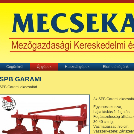
Cégünkről
Új gépek
Használtgépek
Elérhetőségünk
SPB GARAMI
SPB Garami ekecsalád
Az SPB Garami ekecsalád
Egyenes ekeszár,
Lajta táskás felfogatás,
Fogásszélesség állítása 
30-40 cm-ig,
Vázmagasság: 80 cm,
Vázszerkezete: Zártszel