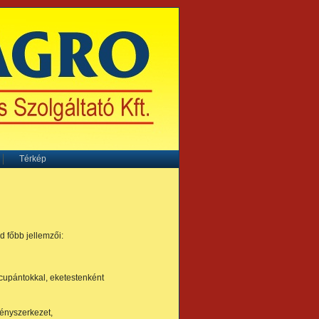
Térkép
 főbb jellemzői:
cupántokkal, eketestenként
vényszerkezet,