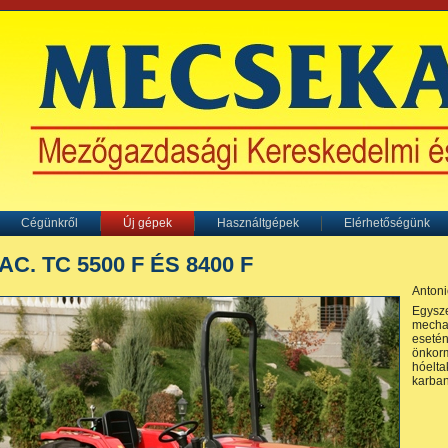
Cégünkről
Új gépek
Használtgépek
Elérhetőségünk
AC. TC 5500 F ÉS 8400 F
Antoni
Egysz
mecha
eset
önkor
hóelta
karban