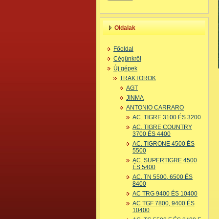
Oldalak
Főoldal
Cégünkről
Új gépek
TRAKTOROK
AGT
JINMA
ANTONIO CARRARO
AC. TIGRE 3100 ÉS 3200
AC. TIGRE COUNTRY
3700 ÉS 4400
AC. TIGRONE 4500 ÉS
5500
AC. SUPERTIGRE 4500
ÉS 5400
AC. TN 5500, 6500 ÉS
8400
AC TRG 9400 ÉS 10400
AC TGF 7800, 9400 ÉS
10400