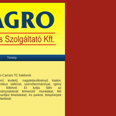
Térkép
o Carraro TC traktorok
erű kivitelű, nagyteljesítményű traktor,
nikus váltóval, szervókormánnyal, igény
én fülkével. El tudja látni az
mányzatoknál felmerülő munkákat, téli
karítási feladatokat, és parkok, telephelyek
tartását.