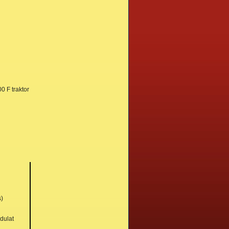
0 F traktor
s)
rdulat