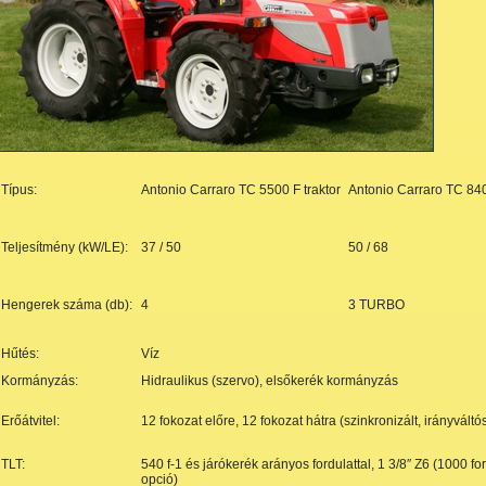
Típus:
Antonio Carraro TC 5500 F traktor
Antonio Carraro TC 840
Teljesítmény (kW/LE):
37 / 50
50 / 68
Hengerek száma (db):
4
3 TURBO
Hűtés:
Víz
Kormányzás:
Hidraulikus (szervo), elsőkerék kormányzás
Erőátvitel:
12 fokozat előre, 12 fokozat hátra (szinkronizált, irányváltó
TLT:
540 f-1 és járókerék arányos fordulattal, 1 3/8″ Z6 (1000 fo
opció)