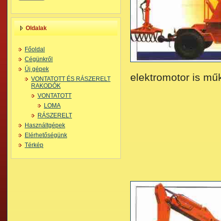
Oldalak
Főoldal
Cégünkről
Új gépek
elektromotor is mű
VONTATOTT ÉS RÁSZERELT
RAKODÓK
VONTATOTT
LOMA
RÁSZERELT
Használtgépek
Elérhetőségünk
Térkép