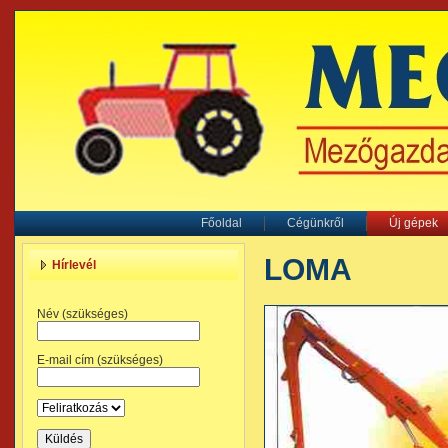
Főoldal
Cégünkről
Új gépek
LOMA
Hírlevél
Név (szükséges)
E-mail cím (szükséges)