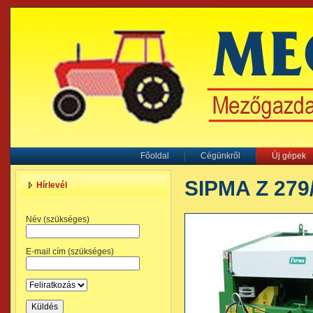
Főoldal
Cégünkről
Új gépek
SIPMA Z 279
Hírlevél
Név (szükséges)
E-mail cím (szükséges)