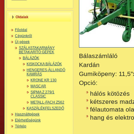
Oldalak
Főoldal
Cégünkről
Új gépek
SZÁLASTAKARMÁNY
BETAKARÍTÓ GÉPEK
Bálaszámláló
BÁLÁZÓK
Kardán
KISKOCKA BÁLÁZÓK
HENGERES-ÁLLANDÓ
Gumiköpeny: 11,5”
KAMRÁS
KRONE KR 130
Opció:
MASCAR
SIPMA Z 279/1
hálós kötözés
CLASSIC
kétszeres mad
METALL-FACH Z562
félautomata ol
KASZÁLÉKFELSZEDŐ
Használtgépek
hang és elektr
Elérhetőségünk
Térkép