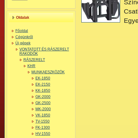
Szín
Csat
Oldalak
Egye
Főoldal
Cégünkről
Új gépek
VONTATOTT ÉS RÁSZERELT
RAKODÓK
RÁSZERELT
KHR
MUNKAESZKÖZÖK
EK-1850
EK-2150
KK-1850
GK-2000
GK-2500
MK-2000
VK-1850
TV-1550
FK-1300
HV-1550