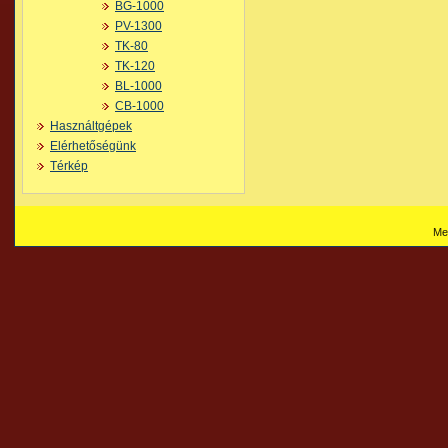
BG-1000
PV-1300
TK-80
TK-120
BL-1000
CB-1000
Használtgépek
Elérhetőségünk
Térkép
Me