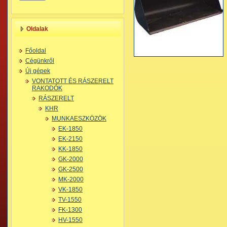
Oldalak
Főoldal
Cégünkről
Új gépek
VONTATOTT ÉS RÁSZERELT
RAKODÓK
RÁSZERELT
KHR
MUNKAESZKÖZÖK
EK-1850
EK-2150
KK-1850
GK-2000
GK-2500
MK-2000
VK-1850
TV-1550
FK-1300
HV-1550