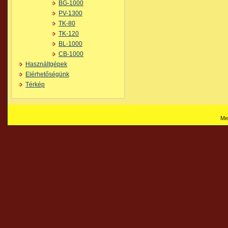
BG-1000
PV-1300
TK-80
TK-120
BL-1000
CB-1000
Használtgépek
Elérhetőségünk
Térkép
Me