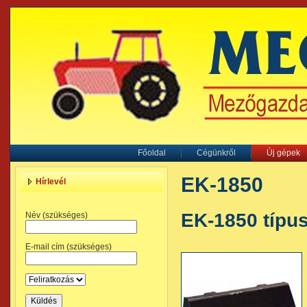
Főoldal
Cégünkről
Új gépek
EK-1850
Hírlevél
EK-1850 típu
Név (szükséges)
E-mail cím (szükséges)