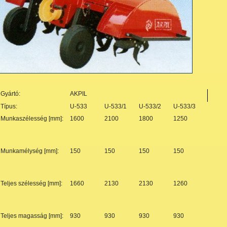
Gyártó:
AKPIL
Típus:
U-533
U-533/1
U-533/2
U-533/3
Munkaszélesség [mm]:
1600
2100
1800
1250
Munkamélység
[mm]:
150
150
150
150
Teljes szélesség
[mm]:
1660
2130
2130
1260
Teljes magasság
[mm]:
930
930
930
930