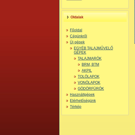
Oldalak
Főoldal
Cégünkről
Új gépek
EGYÉB TALAJMŰVELŐ
GÉPEK
TALAJMARÓK
BRM, BTM
AKPIL
TOLÓLAPOK
VONÓLAPOK
GÖDÖRFÚRÓK
Használtgépek
Elérhetőségünk
Térkép