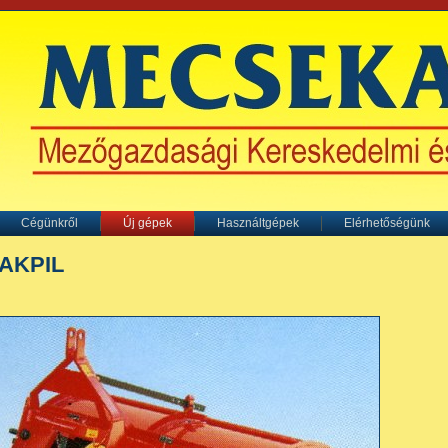
Cégünkről
Új gépek
Használtgépek
Elérhetőségünk
AKPIL