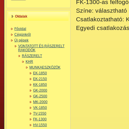
FK-1300-as felfogó
Színe: választható
Oldalak
Csatlakoztatható:
Egyedi csatlakozás
Főoldal
Cégünkről
Új gépek
VONTATOTT ÉS RÁSZERELT
RAKODÓK
RÁSZERELT
KHR
MUNKAESZKÖZÖK
EK-1850
EK-2150
KK-1850
GK-2000
GK-2500
MK-2000
VK-1850
TV-1550
FK-1300
HV-1550