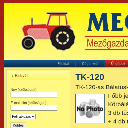
Főoldal
Cégünkről
Új gépek
TK-120
Hírlevél
TK-120-as Bálatüs
Név (szükséges)
Főbb j
E-mail cím (szükséges)
Körbál
3 db tü
+ 4 db 