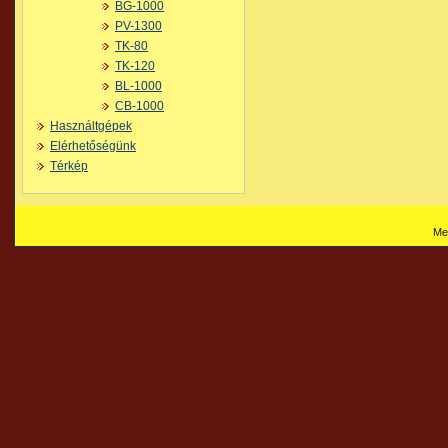
BG-1000
PV-1300
TK-80
TK-120
BL-1000
CB-1000
Használtgépek
Elérhetőségünk
Térkép
Me