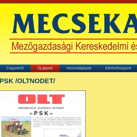
Cégünkről
Új gépek
Használtgépek
Elérhetőségünk
PSK /OLTNODET/