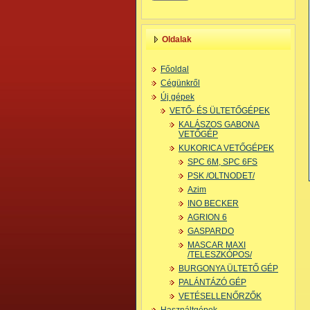
Oldalak
Főoldal
Cégünkről
Új gépek
VETŐ- ÉS ÜLTETŐGÉPEK
KALÁSZOS GABONA
VETŐGÉP
KUKORICA VETŐGÉPEK
SPC 6M, SPC 6FS
PSK /OLTNODET/
Azim
INO BECKER
AGRION 6
GASPARDO
MASCAR MAXI
/TELESZKÓPOS/
BURGONYA ÜLTETŐ GÉP
PALÁNTÁZÓ GÉP
VETÉSELLENŐRZŐK